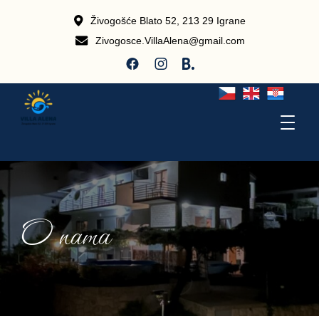
Živogošće Blato 52, 213 29 Igrane
Zivogosce.VillaAlena@gmail.com
O nama